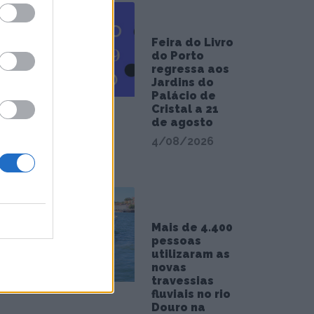
yJet
nho, e o
Feira do Livro
do Porto
regressa aos
Jardins do
Palácio de
Cristal a 21
de agosto
4/08/2026
Mais de 4.400
pessoas
utilizaram as
novas
travessias
fluviais no rio
Douro na