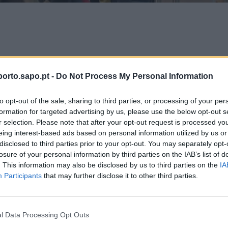
Sá Carneiro transportou, em 2025, 16,9 milhões de passageiros, mai
orto.sapo.pt -
Do Not Process My Personal Information
de no ano em que atinge 80 anos de existência. A revelação foi feit
a ANA - Aeroportos de Portugal, revelando, ao mesmo tempo, que, e
to opt-out of the sale, sharing to third parties, or processing of your per
formation for targeted advertising by us, please use the below opt-out s
as 21 novas rotas.
r selection. Please note that after your opt-out request is processed y
eing interest-based ads based on personal information utilized by us or
 destaca que "o crescimento da conectividade transatlântica foi 
disclosed to third parties prior to your opt-out. You may separately opt-
de 2025" no aeroporto do Porto, "através das ligações aos Estados
losure of your personal information by third parties on the IAB’s list of
. This information may also be disclosed by us to third parties on the
IA
ao 'hub' de Addis Abeba, cujas operações têm continuidade e algum
Participants
that may further disclose it to other third parties.
s 21 novas rotas anunciadas para este verão serão para destinos
l Data Processing Opt Outs
tre as novidades, a ANA destaca o início da operação da Delta Air Lin