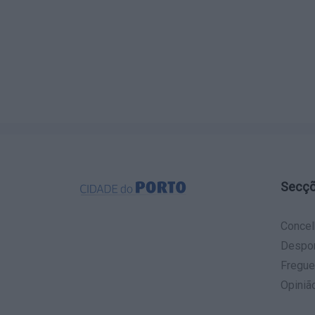
Secç
Concel
Despo
Fregue
Opiniã