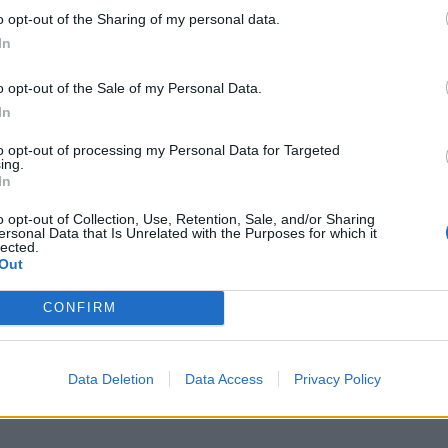
ork (JFK) – Porto já em maio), as ligações a Cabo Verde com a eas
o opt-out of the Sharing of my personal data.
In
Vista e Praia, o início da operação regular da TAP para Praia, em ju
 Marrocos, com o novo voo da Ryanair para Rabat.
o opt-out of the Sale of my Personal Data.
In
to opt-out of processing my Personal Data for Targeted
ing.
In
os de Portugal
o opt-out of Collection, Use, Retention, Sale, and/or Sharing
ersonal Data that Is Unrelated with the Purposes for which it
lected.
Out
CONFIRM
Data Deletion
Data Access
Privacy Policy