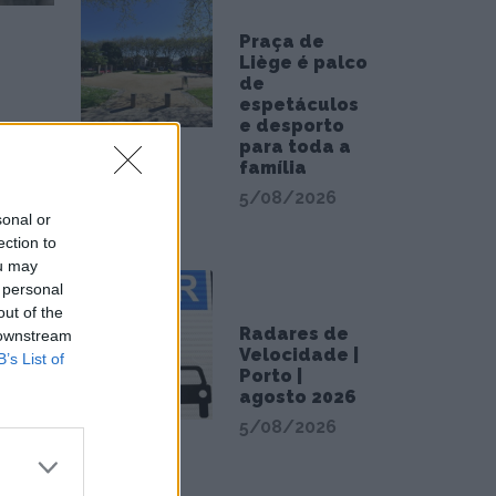
Praça de
Liège é palco
de
espetáculos
e desporto
para toda a
s 6,3%
família
a pela
5/08/2026
ste
sonal or
ection to
ou may
 personal
um dos
out of the
 Unidos
Radares de
 downstream
Velocidade |
B’s List of
as serão
Porto |
agosto 2026
5/08/2026
es (que