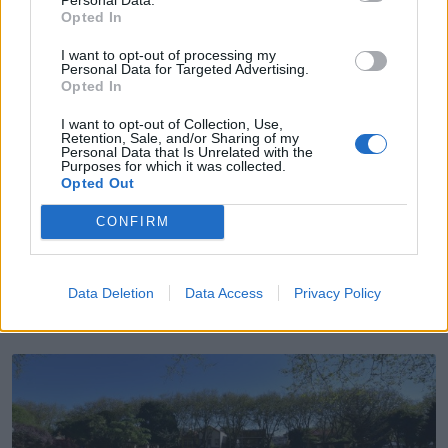
Opted In
Partilhar nas redes sociais
I want to opt-out of processing my
Personal Data for Targeted Advertising.
Opted In
I want to opt-out of Collection, Use,
Retention, Sale, and/or Sharing of my
Personal Data that Is Unrelated with the
Purposes for which it was collected.
Opted Out
CONFIRM
Data Deletion
Data Access
Privacy Policy
Últimas Notícias