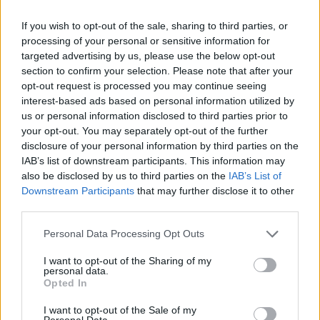
controlo efetivo continua a ser um desafio persistente".
If you wish to opt-out of the sale, sharing to third parties, or
O debate "O Futuro da Segurança na Europa" contou com as
processing of your personal or sensitive information for
targeted advertising by us, please use the below opt-out
visões do diretor nacional da Polícia de Segurança Pública, Luís
section to confirm your selection. Please note that after your
Carrilho; do diretor executivo da Frontex, Hans Leijtens; do
opt-out request is processed you may continue seeing
interest-based ads based on personal information utilized by
presidente da EU. Pol, Jochen Kopelke; do coordenador-geral da
us or personal information disclosed to third parties prior to
Unidade de Coordenação de Estrangeiros e Fronteiras, Pedro
your opt-out. You may separately opt-out of the further
disclosure of your personal information by third parties on the
Moura; do 2.º comandante da Unidade de Controlo Costeiro e de
IAB’s list of downstream participants. This information may
Fronteiras GNR, Marco Cruz; do diretor de Desenvolvimento de
also be disclosed by us to third parties on the
IAB’s List of
Negócios Critical Software, João Mortágua; e do secretário-
Downstream Participants
that may further disclose it to other
third parties.
geral da EU.POL, Michel Öz.
Personal Data Processing Opt Outs
I want to opt-out of the Sharing of my
personal data.
Fonte: CM Porto
Opted In
Foto: CMP | Andreia Merca
I want to opt-out of the Sale of my
Personal Data.