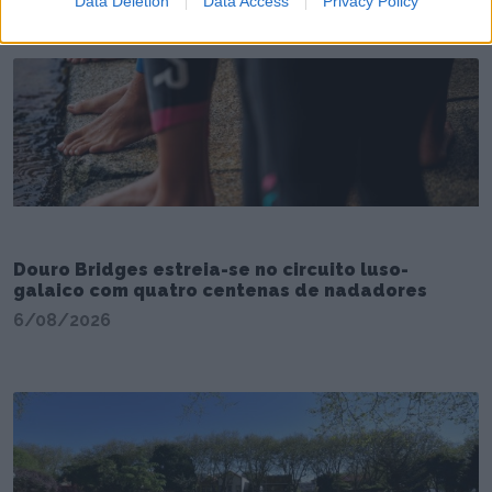
Data Deletion
Data Access
Privacy Policy
Douro Bridges estreia-se no circuito luso-
galaico com quatro centenas de nadadores
6/08/2026