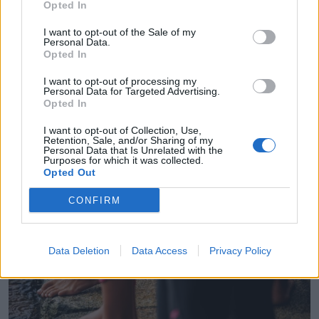
Opted In
I want to opt-out of the Sale of my
Personal Data.
Opted In
I want to opt-out of processing my
Personal Data for Targeted Advertising.
Opted In
I want to opt-out of Collection, Use,
Retention, Sale, and/or Sharing of my
Personal Data that Is Unrelated with the
Purposes for which it was collected.
João Fonte reforça equipa de futsal do FC Porto
Opted Out
6/08/2026
CONFIRM
Data Deletion
Data Access
Privacy Policy