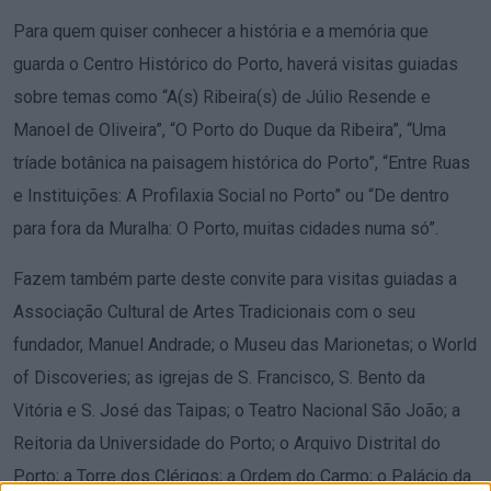
Para quem quiser conhecer a história e a memória que
guarda o Centro Histórico do Porto, haverá visitas guiadas
sobre temas como “A(s) Ribeira(s) de Júlio Resende e
Manoel de Oliveira”, “O Porto do Duque da Ribeira”, “Uma
tríade botânica na paisagem histórica do Porto”, “Entre Ruas
e Instituições: A Profilaxia Social no Porto” ou “De dentro
para fora da Muralha: O Porto, muitas cidades numa só”.
Fazem também parte deste convite para visitas guiadas a
Associação Cultural de Artes Tradicionais com o seu
fundador, Manuel Andrade; o Museu das Marionetas; o World
of Discoveries; as igrejas de S. Francisco, S. Bento da
Vitória e S. José das Taipas; o Teatro Nacional São João; a
Reitoria da Universidade do Porto; o Arquivo Distrital do
Porto; a Torre dos Clérigos; a Ordem do Carmo; o Palácio da