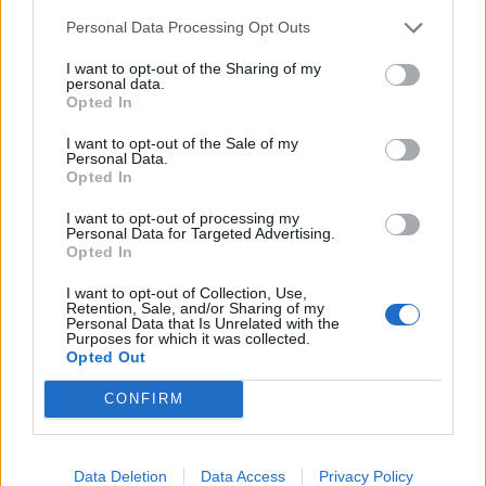
diante de grandes monopólios detentores dos
Personal Data Processing Opt Outs
meios de comunicação.
I want to opt-out of the Sharing of my
personal data.
Diante de toda a conjuntura internacional, penso
Opted In
que é hora de tomar as rédeas do nosso
I want to opt-out of the Sale of my
destino e os cristãos não podem ficar
Personal Data.
Opted In
indiferentes.
I want to opt-out of processing my
Personal Data for Targeted Advertising.
Opted In
Sérgio Carvalho, Professor e Jornalista
I want to opt-out of Collection, Use,
Retention, Sale, and/or Sharing of my
Personal Data that Is Unrelated with the
Purposes for which it was collected.
Opted Out
Partilhar nas redes sociais
CONFIRM
Data Deletion
Data Access
Privacy Policy