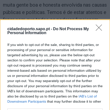
muita gente boa e honesta envolvida nas causas
públicas e políticas. Temos é de estar atentos e
fazer com que todos os poderes funcionem.
cidadedoporto.sapo.pt -
Do Not Process My
Em Portugal, em teoria existe a separação dos
Personal Information
poderes, mas depois na prática alguns
If you wish to opt-out of the sale, sharing to third parties, or
imiscuem-se. O poder legislativo que reside no
processing of your personal or sensitive information for
parlamento não fiscaliza e controla o poder
targeted advertising by us, please use the below opt-out
executivo do governo. O poder judicial fica
section to confirm your selection. Please note that after your
opt-out request is processed you may continue seeing
atado de mão e pés diante de vazios legais ou
interest-based ads based on personal information utilized by
legislação contraditória. O poder moderador do
us or personal information disclosed to third parties prior to
your opt-out. You may separately opt-out of the further
presidente da república fica reduzido a
disclosure of your personal information by third parties on the
comentários e conferências de imprensa. E o
IAB’s list of downstream participants. This information may
also be disclosed by us to third parties on the
IAB’s List of
quinto poder da comunicação social,
Downstream Participants
that may further disclose it to other
fiscalizador e inquiridor da verdade fica limitado
third parties.