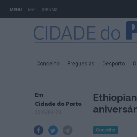
MENU
MAIL
JORNAIS
Concelho
Freguesias
Desporto
O
Em
Ethiopian
Cidade do Porto
aniversár
2026/04/20
Concelho