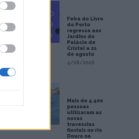
os.
Feira do Livro
do Porto
regressa aos
Jardins do
Palácio de
Cristal a 21
de agosto
4/08/2026
Mais de 4.400
pessoas
utilizaram as
novas
travessias
fluviais no rio
Douro na