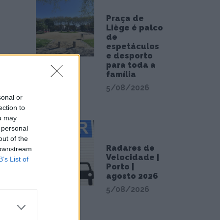
Praça de
Liège é palco
de
espetáculos
e desporto
neiro.
para toda a
 o seu
família
ugal,
5/08/2026
sonal or
ection to
ou may
iopian
 personal
es
out of the
Radares de
 downstream
Velocidade |
B’s List of
Porto |
do entre
agosto 2026
5/08/2026
uintas