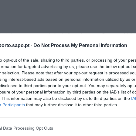
foi criada no mesmo ano de fundação do Aeroporto Francisco Sá Car
 aérea de bandeira de Etiópia assinalou ali, também, recentemente,
orto.sapo.pt -
Do Not Process My Personal Information
nto que contou com a presença da equipa da transportadora em Port
to opt-out of the sale, sharing to third parties, or processing of your per
ros.
formation for targeted advertising by us, please use the below opt-out s
r selection. Please note that after your opt-out request is processed y
ação, crescimento e ligação entre África e o mundo", destaca a Eth
eing interest-based ads based on personal information utilized by us or
a o Porto desde julho do ano passado, disponibilizando quatro ligaçõ
disclosed to third parties prior to your opt-out. You may separately opt-
losure of your personal information by third parties on the IAB’s list of
. This information may also be disclosed by us to third parties on the
IA
Participants
that may further disclose it to other third parties.
é a maior companhia aérea africana e membro da Star Alliance, voan
 capital da Etiópia, quatro vezes por semana, às segundas, terças, q
l Data Processing Opt Outs