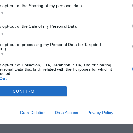
, a Ethiopian Airlines disponibiliza uma rede com mais de 150 destin
o opt-out of the Sharing of my personal data.
In
o opt-out of the Sale of my Personal Data.
In
to opt-out of processing my Personal Data for Targeted
ing.
In
o opt-out of Collection, Use, Retention, Sale, and/or Sharing
ersonal Data that Is Unrelated with the Purposes for which it
lected.
Out
CONFIRM
Data Deletion
Data Access
Privacy Policy