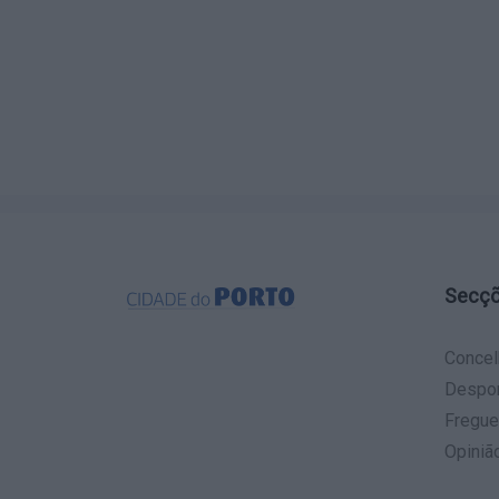
Secç
Concel
Despo
Fregue
Opiniã