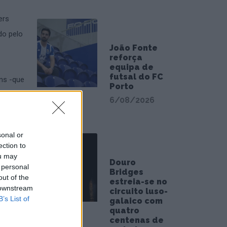
ers
do pelo
João Fonte
reforça
equipa de
futsal do FC
ns -que
Porto
cesso
6/08/2026
os (35-
frente
sonal or
terem
ection to
ou may
Douro
 personal
Bridges
out of the
estreia-se no
ntecede
 downstream
circuito luso-
B’s List of
galaico com
quatro
centenas de