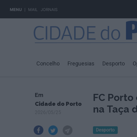
MENU
MAIL
JORNAIS
Concelho
Freguesias
Desporto
O
Em
FC Porto
Cidade do Porto
na Taça 
2026/05/25
Desporto