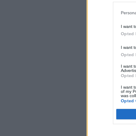
Fonte/Foto: FC Porto
Persona
I want t
Opted 
I want t
Opted 
I want 
Advertis
Opted 
I want t
of my P
was col
Opted 