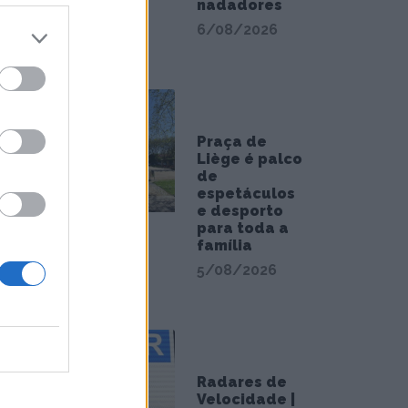
nadadores
6/08/2026
Praça de
Liège é palco
de
espetáculos
e desporto
para toda a
família
5/08/2026
Radares de
Velocidade |