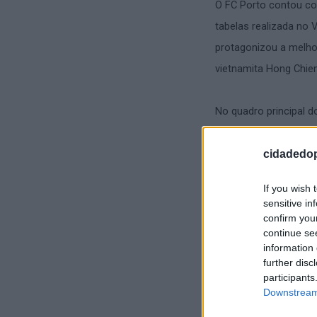
O FC Porto contou co
tabelas realizada no 
protagonizou a melhor
vietnamita Hong Chiem
No quadro principal 
ficou em terceiro lug
aos oitavos de final 
cidadedop
30) e Do Hyeon Kim (3
If you wish 
ao colega Ruben Lega
sensitive in
caído na qualificação.
confirm you
continue se
information 
O calendário competi
further disc
participants
a etapa disputada no P
Downstream 