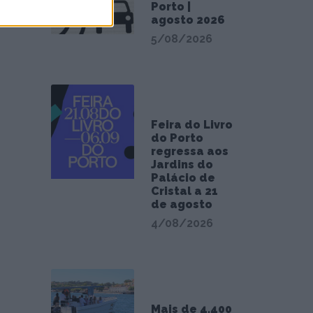
Porto |
agosto 2026
5/08/2026
Feira do Livro
do Porto
regressa aos
Jardins do
Palácio de
Cristal a 21
de agosto
4/08/2026
Mais de 4.400