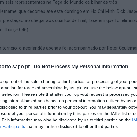
m seis representantes na Taça do Mundo de bilhar às três
Vietname, que decorreu até este domingo em Ho Chi Minh. Dick Jasp
 prestação ao chegar aos quartos de final, fase em que foi elimina
 Thai (50-46).
do torneio, o neerlandês apenas foi acompanhado por Peter Ceulema
ar no grupo, após uma vitória e duas derrotas, e não conseguiu o a
- depois de José Miguel Soares - derrotado pelo grego Vangelis Moul
orto.sapo.pt -
Do Not Process My Personal Information
5-31), Rui Manuel Costa - que venceu Tarik Yavuz (40-37) e perdeu 
to opt-out of the sale, sharing to third parties, or processing of your per
zpi (40-35) - e Torbjörn Blomdahl, com um empate e uma derrota, 
formation for targeted advertising by us, please use the below opt-out s
r selection. Please note that after your opt-out request is processed y
eing interest-based ads based on personal information utilized by us or
disclosed to third parties prior to your opt-out. You may separately opt-
tivo prossegue com a Taça do Mundo da Turquia, em Ankara, que a
losure of your personal information by third parties on the IAB’s list of
. This information may also be disclosed by us to third parties on the
IA
orto, a partir de 12 de julho.
Participants
that may further disclose it to other third parties.