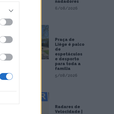
um
nadadores
6/08/2026
mais de
nal.
Praça de
Liège é palco
de
espetáculos
rdade
e desporto
para toda a
família
5/08/2026
Radares de
Velocidade |