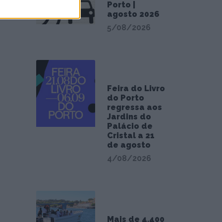
Porto |
agosto 2026
5/08/2026
Feira do Livro
do Porto
regressa aos
Jardins do
Palácio de
Cristal a 21
de agosto
4/08/2026
Mais de 4.400