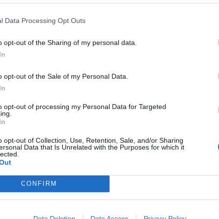
 para solicitar o seu conselho
- acompanhado por vezes pelo com
á falecido também). Nunca o regateou.
l Data Processing Opt Outs
inha vida, a palavra gratidão foi e é sagrada. Assim, um dia reuni 
o opt-out of the Sharing of my personal data.
, artes e outras áreas da cultura e figuras gradas da política nacio
In
 pessoal e do próprio, ali foi justamente homenageado.
o opt-out of the Sale of my Personal Data.
In
a imprensa independente. O pai da Lei de Imprensa.
to opt-out of processing my Personal Data for Targeted
as são provavelmente mais oportunas do que há decadas: “sem Libe
ing.
In
berdade (…), não há democracia”.
“Uma das coisas que mais me
o opt-out of Collection, Use, Retention, Sale, and/or Sharing
foi a defesa do direito de informar e de ser informado”.
ersonal Data that Is Unrelated with the Purposes for which it
lected.
Out
CONFIRM
ista, presidente da Associação Nacional de Imprensa Regional
ão semanal é publicado em cerca de 50 jornais)
Data Deletion
Data Access
Privacy Policy