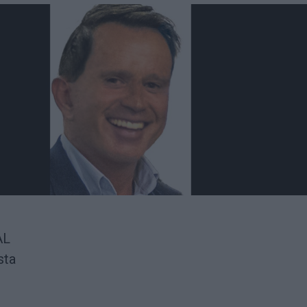
AL
sta