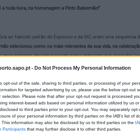
IC a toda hora, na homenagem a Pinto Balsemão!”
a ao falecido patrão do Expresso e da SIC, eram uma sequência 
mão selecionou como os mais relevantes da sua vida, na celebraçã
ês anos portanto. Haviam passado numa entrevista que concedeu ao
ição’. Imagens com personalidades como Ronald Reagan, Sá Carneiro
orto.sapo.pt -
Do Not Process My Personal Information
as gradas figuras nacionais e internacionais.
Que fazia eu ali?!
to opt-out of the sale, sharing to third parties, or processing of your per
liguei a Francisco Balsemão
reconhecido por me ter distinguido.
Não
formation for targeted advertising by us, please use the below opt-out s
r selection. Please note that after your opt-out request is processed y
s uma a uma, mas em suma
esclareceu-me que os jornais de menor
eing interest-based ads based on personal information utilized by us or
uarte da democracia e da liberdade de imprensa.
E que por isso nã
disclosed to third parties prior to your opt-out. You may separately opt-
losure of your personal information by third parties on the IAB’s list of
nas suas memórias.
. This information may also be disclosed by us to third parties on the
IA
Participants
that may further disclose it to other third parties.
profissional havíamos cruzado vezes várias.
A ele recorri em mome