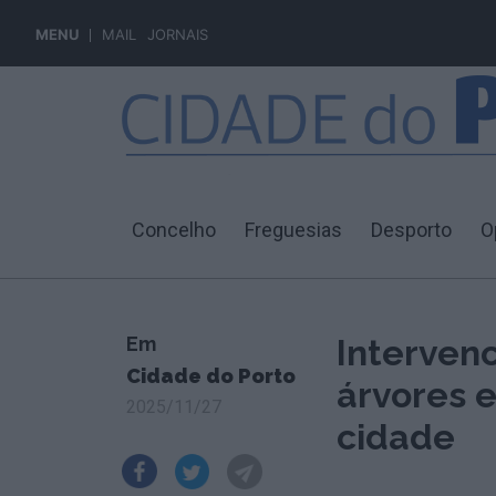
MENU
MAIL
JORNAIS
Concelho
Freguesias
Desporto
O
Em
Interven
Cidade do Porto
árvores e
2025/11/27
cidade