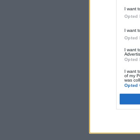
favorecer o desenvol
I want t
circulação pedonal, g
Opted 
A empreitada tem um 
I want t
de valorização do esp
Opted 
I want 
Advertis
Opted 
Fonte: CM Porto
I want t
Foto: CMP | Luís Mou
of my P
was col
Opted 