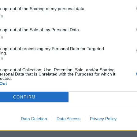
vimento saudável dos exemplares arbóreos, a intervenção irá melhor
o opt-out of the Sharing of my personal data.
arantindo percursos mais seguros e acessíveis para todos.
In
valor de adjudicação de 182 mil euros e reforça o compromisso mu
o opt-out of the Sale of my Personal Data.
aço público.
In
to opt-out of processing my Personal Data for Targeted
ing.
In
o opt-out of Collection, Use, Retention, Sale, and/or Sharing
ra / GO Porto
ersonal Data that Is Unrelated with the Purposes for which it
lected.
Out
CONFIRM
Data Deletion
Data Access
Privacy Policy