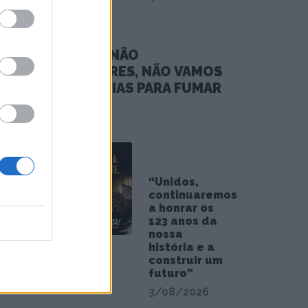
ar a
NÓS, OS NÃO
nicipal
FUMADORES, NÃO VAMOS
PARA FÉRIAS PARA FUMAR
3/08/2026
“Unidos,
continuaremos
a honrar os
123 anos da
nossa
história e a
construir um
futuro”
3/08/2026