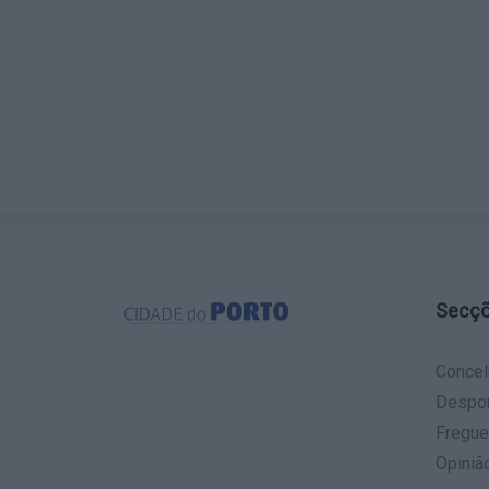
Secç
Concel
Despo
Fregue
Opiniã