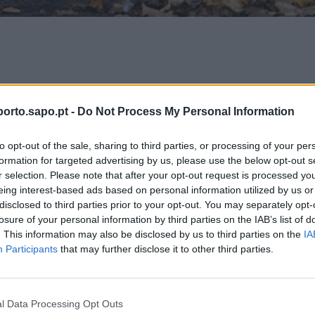
mana, a empreitada que tem o intuito de intervencionar 157 caldeiras 
orto.sapo.pt -
Do Not Process My Personal Information
da zona oriental da cidade. A intervenção, conduzida pelo Gabinete 
to opt-out of the sale, sharing to third parties, or processing of your per
Porto, vai decorrer por fases e prolonga-se por cerca de 100 dias.
formation for targeted advertising by us, please use the below opt-out s
r selection. Please note that after your opt-out request is processed y
Avenida de Fernão de Magalhães (lado norte) e inclui, também, o P
eing interest-based ads based on personal information utilized by us or
 Igreja da Areosa, a Rua do Barão de São Cosme, a Praça Filipa de
disclosed to third parties prior to your opt-out. You may separately opt-
losure of your personal information by third parties on the IAB’s list of
Santo Ildefonso, a Rua Agostinho de Campos e a Rua Professor Bon
. This information may also be disclosed by us to third parties on the
IA
Participants
that may further disclose it to other third parties.
rrigir o subdimensionamento das caldeiras, ajustando-as ao porte e
rar os pavimentos danificados pelo crescimento das raízes. Além d
l Data Processing Opt Outs