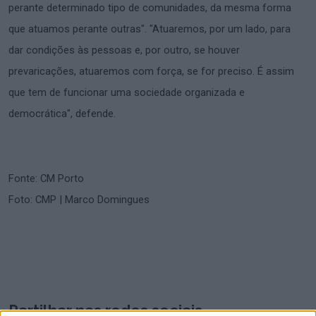
perante determinado tipo de comunidades, da mesma forma
que atuamos perante outras". "Atuaremos, por um lado, para
dar condições às pessoas e, por outro, se houver
prevaricações, atuaremos com força, se for preciso. É assim
que tem de funcionar uma sociedade organizada e
democrática", defende.
Fonte: CM Porto
Foto: CMP | Marco Domingues
Partilhar nas redes sociais