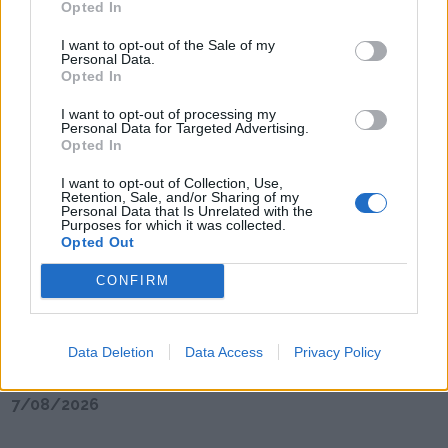
Opted In
I want to opt-out of the Sale of my
Comando Metropolitano do Porto celebra 159
Personal Data.
anos ao serviço da população
Opted In
7/08/2026
I want to opt-out of processing my
Personal Data for Targeted Advertising.
Opted In
I want to opt-out of Collection, Use,
Retention, Sale, and/or Sharing of my
Personal Data that Is Unrelated with the
Purposes for which it was collected.
Opted Out
CONFIRM
Data Deletion
Data Access
Privacy Policy
Reabilitação de edifício devoluto na Rua do
Heroísmo dá lugar a quatro habitações duplex
7/08/2026