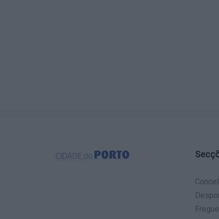
Secç
Concel
Despo
Fregue