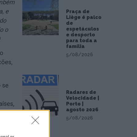
ambém
a, e
Praça de
Liège é palco
 do
de
espetáculos
o o
e desporto
)
para toda a
família
lo
5/08/2026
ções,
e se
Radares de
Velocidade |
aíses,
Porto |
agosto 2026
5/08/2026
o de
s
sonal or