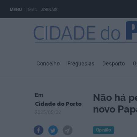
MENU
MAIL
JORNAIS
Concelho
Freguesias
Desporto
O
Em
Não há p
Cidade do Porto
novo Pap
2025/05/02
Opinião