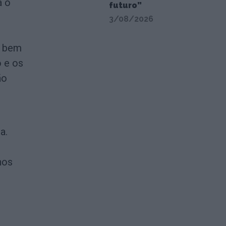
á o
futuro”
3/08/2026
s bem
o e os
ão
a.
nos