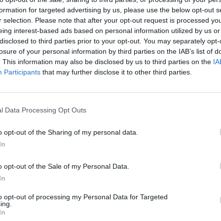
mo Pontífice, Primaz de Itália, Arcebispo e Metro
formation for targeted advertising by us, please use the below opt-out s
mana, Soberano do Estado do Vaticano, Patriarca 
r selection. Please note that after your opt-out request is processed y
eing interest-based ads based on personal information utilized by us or
Igreja Latina) e Servo dos Servos de Deus.
disclosed to third parties prior to your opt-out. You may separately opt-
losure of your personal information by third parties on the IAB’s list of
s do cristianismo, o sucessor de São Pedro sempr
. This information may also be disclosed by us to third parties on the
IA
pais missões: manter e confirmar os cristãos na fé
Participants
that may further disclose it to other third parties.
ade e defesa da Igreja e exercer o chamado «pode
r das chaves consiste em unir ou confirmar a desu
l Data Processing Opt Outs
o reino dos céus de alguma pessoa ou situação. Tal
nas imagens de São Pedro que aparece sempre co
o opt-out of the Sharing of my personal data.
In
 no brasão e bandeira do Vaticano.
o opt-out of the Sale of my Personal Data.
de mais, o «Primus inter pares», o primeiro entre o
In
istão como todos os outros batizados, mas com um
to opt-out of processing my Personal Data for Targeted
rios próprios. É o chamado ministério petrino ou d
ing.
ia Santo Agostinho «para vós sou bispo; convosco
In