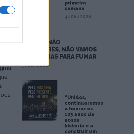
primeira
 guia
semana
4/08/2026
e modo
ra,
NÓS, OS NÃO
lio
FUMADORES, NÃO VAMOS
PARA FÉRIAS PARA FUMAR
3/08/2026
dogma
que
.
boca
“Unidos,
continuaremos
a honrar os
.
123 anos da
nossa
história e a
construir um