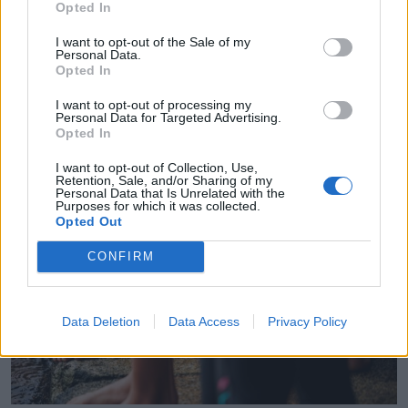
Opted In
I want to opt-out of the Sale of my
Personal Data.
Opted In
I want to opt-out of processing my
Personal Data for Targeted Advertising.
Opted In
I want to opt-out of Collection, Use,
Retention, Sale, and/or Sharing of my
Personal Data that Is Unrelated with the
João Fonte reforça equipa de futsal do FC Porto
Purposes for which it was collected.
6/08/2026
Opted Out
CONFIRM
Data Deletion
Data Access
Privacy Policy