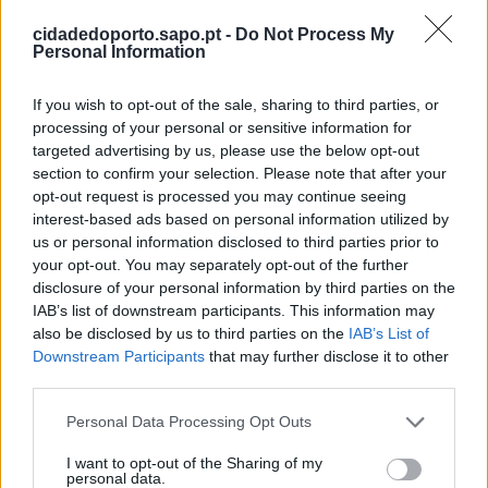
cidadedoporto.sapo.pt -
Do Not Process My
Personal Information
Comando Metropolitano do Porto celebra 159
anos ao serviço da população
If you wish to opt-out of the sale, sharing to third parties, or
7/08/2026
processing of your personal or sensitive information for
targeted advertising by us, please use the below opt-out
section to confirm your selection. Please note that after your
opt-out request is processed you may continue seeing
interest-based ads based on personal information utilized by
us or personal information disclosed to third parties prior to
your opt-out. You may separately opt-out of the further
disclosure of your personal information by third parties on the
IAB’s list of downstream participants. This information may
also be disclosed by us to third parties on the
IAB’s List of
Downstream Participants
that may further disclose it to other
third parties.
Reabilitação de edifício devoluto na Rua do
Heroísmo dá lugar a quatro habitações duplex
Personal Data Processing Opt Outs
7/08/2026
I want to opt-out of the Sharing of my
personal data.